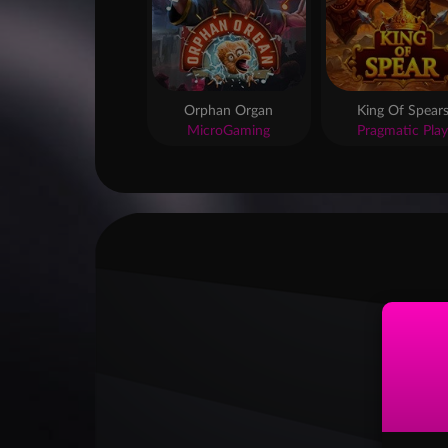
Orphan Organ
King Of Spear
MicroGaming
Pragmatic Pla