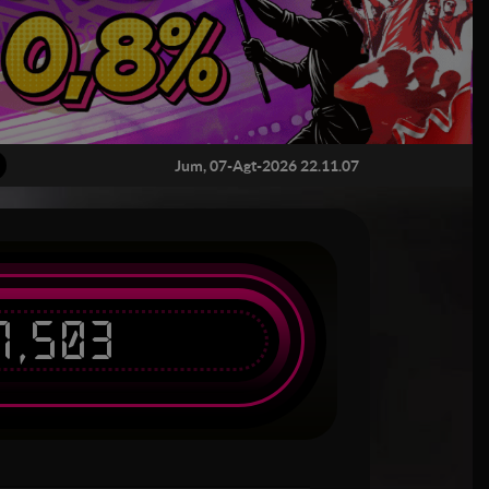
Jum, 07-Agt-2026 22.11.07
mpai 31-Jul-2027 00.00.00. Selama waktu ini, MarbleX permainan tidak akan tersed
7,503