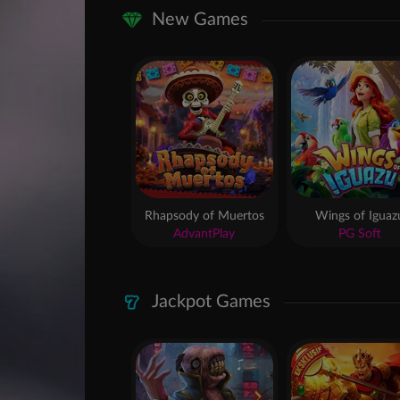
New Games
Rhapsody of Muertos
Wings of Iguaz
AdvantPlay
PG Soft
Jackpot Games