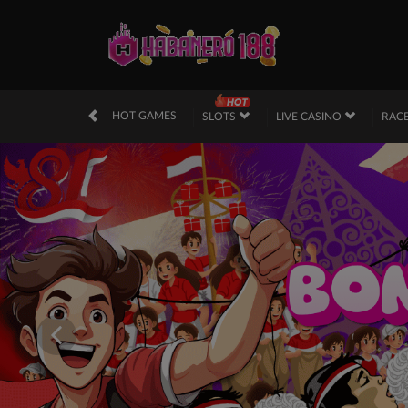
HOT GAMES
SLOTS
LIVE CASINO
RAC