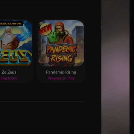
Ze Zeus
Pandemic Rising
Hacksaw
Pragmatic Play