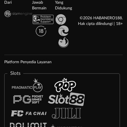
Dari
Jawab
Yang
Bermain
Didukung
©2026 HABANERO188.
Hak cipta dilindungi | 18+
Platform Penyedia Layanan
Slots