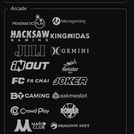
Arcade