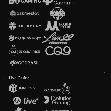
Live Casino