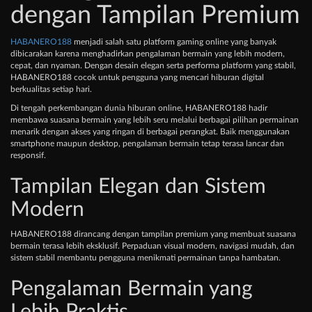
dengan Tampilan Premium
HABANERO188
menjadi salah satu platform gaming online yang banyak
dibicarakan karena menghadirkan pengalaman bermain yang lebih modern,
cepat, dan nyaman. Dengan desain elegan serta performa platform yang stabil,
HABANERO188 cocok untuk pengguna yang mencari hiburan digital
berkualitas setiap hari.
Di tengah perkembangan dunia hiburan online, HABANERO188 hadir
membawa suasana bermain yang lebih seru melalui berbagai pilihan permainan
menarik dengan akses yang ringan di berbagai perangkat. Baik menggunakan
smartphone maupun desktop, pengalaman bermain tetap terasa lancar dan
responsif.
Tampilan Elegan dan Sistem
Modern
HABANERO188 dirancang dengan tampilan premium yang membuat suasana
bermain terasa lebih eksklusif. Perpaduan visual modern, navigasi mudah, dan
sistem stabil membantu pengguna menikmati permainan tanpa hambatan.
Pengalaman Bermain yang