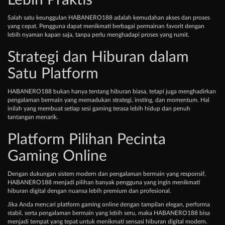
Lebih Praktis
Salah satu keunggulan HABANERO188 adalah kemudahan akses dan proses
yang cepat. Pengguna dapat menikmati berbagai permainan favorit dengan
lebih nyaman kapan saja, tanpa perlu menghadapi proses yang rumit.
Strategi dan Hiburan dalam
Satu Platform
HABANERO188 bukan hanya tentang hiburan biasa, tetapi juga menghadirkan
pengalaman bermain yang memadukan strategi, insting, dan momentum. Hal
inilah yang membuat setiap sesi gaming terasa lebih hidup dan penuh
tantangan menarik.
Platform Pilihan Pecinta
Gaming Online
Dengan dukungan sistem modern dan pengalaman bermain yang responsif,
HABANERO188 menjadi pilihan banyak pengguna yang ingin menikmati
hiburan digital dengan nuansa lebih premium dan profesional.
Jika Anda mencari platform gaming online dengan tampilan elegan, performa
stabil, serta pengalaman bermain yang lebih seru, maka HABANERO188 bisa
menjadi tempat yang tepat untuk menikmati sensasi hiburan digital modern.