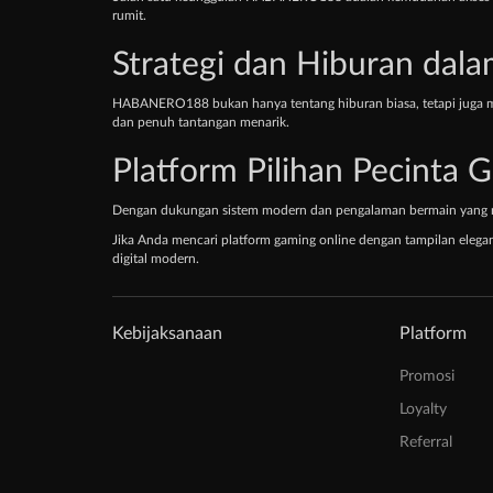
rumit.
Strategi dan Hiburan dala
HABANERO188 bukan hanya tentang hiburan biasa, tetapi juga me
dan penuh tantangan menarik.
Platform Pilihan Pecinta 
Dengan dukungan sistem modern dan pengalaman bermain yang re
Jika Anda mencari platform gaming online dengan tampilan elega
digital modern.
Kebijaksanaan
Platform
Promosi
Loyalty
Referral