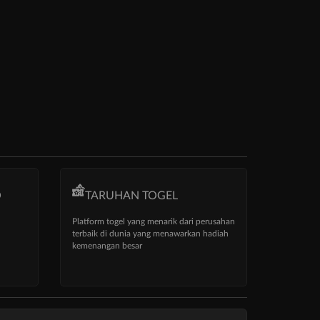
O
TARUHAN TOGEL
Platform togel yang menarik dari perusahan
terbaik di dunia yang menawarkan hadiah
kemenangan besar