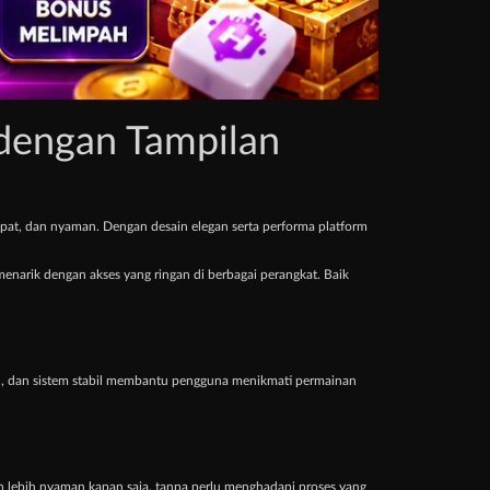
engan Tampilan
pat, dan nyaman. Dengan desain elegan serta performa platform
arik dengan akses yang ringan di berbagai perangkat. Baik
, dan sistem stabil membantu pengguna menikmati permainan
lebih nyaman kapan saja, tanpa perlu menghadapi proses yang