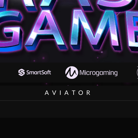
AVIATOR