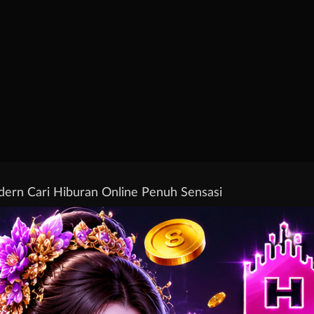
rn Cari Hiburan Online Penuh Sensasi