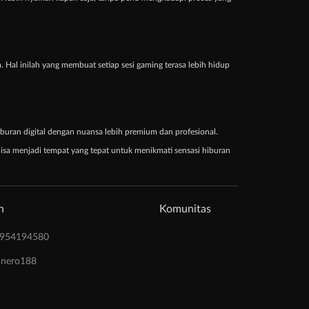
al inilah yang membuat setiap sesi gaming terasa lebih hidup
ran digital dengan nuansa lebih premium dan profesional.
isa menjadi tempat yang tepat untuk menikmati sensasi hiburan
n
Komunitas
954194580
nero188