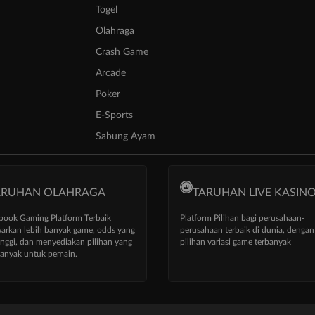
Togel
Olahraga
Crash Game
Arcade
Poker
E-Sports
Sabung Ayam
ARUHAN OLAHRAGA
TARUHAN LIVE KASIN
book Gaming Platform Terbaik
Platform Pilihan bagi perusahaan-
rkan lebih banyak game, odds yang
perusahaan terbaik di dunia, dengan
tinggi, dan menyediakan pilihan yang
pilihan variasi game terbanyak
banyak untuk pemain.