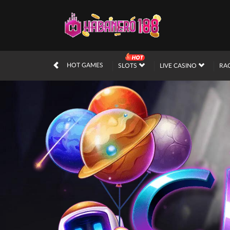
HOT GAMES
SLOTS
LIVE CASINO
RA