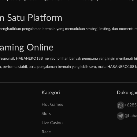
m Satu Platform
nghadirkan pengalaman bermain yang memadukan strategi, insting, dan momentum. H
Gaming Online
sponsif, HABANERO188 menjadi pilihan banyak pengguna yang ingin menikmati hibu
n, performa stabil, serta pengalaman bermain yang lebih seru, maka HABANERO188 b
Kategori
Dukunga
Hot Games
+6285
Slots
@haba
Live Casino
Race