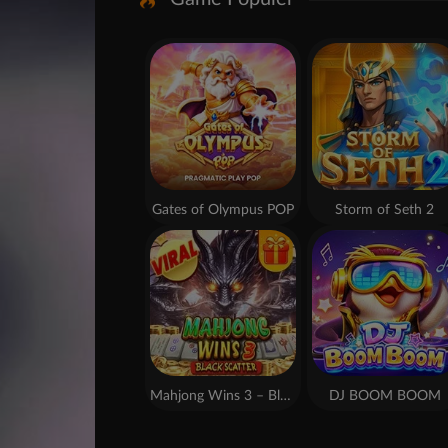
Gates of Olympus POP
Storm of Seth 2
Mahjong Wins 3 – Black Scatter
DJ BOOM BOOM