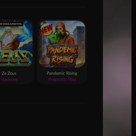
Ze Zeus
Pandemic Rising
Hacksaw
Pragmatic Play