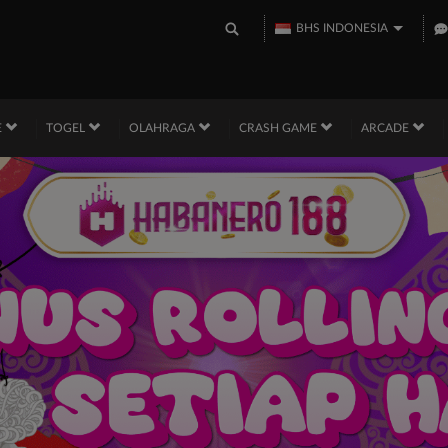
BHS INDONESIA
E
TOGEL
OLAHRAGA
CRASH GAME
ARCADE