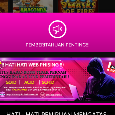
s
Anaconda Gold
9 Masks of Fire™ HyperSpins™
y
Pragmatic Play
MicroGaming
PEMBERITAHUAN PENTING!!!
HATI - HATI PENIPUAN MENGATAS-