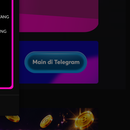
YANG
UNG