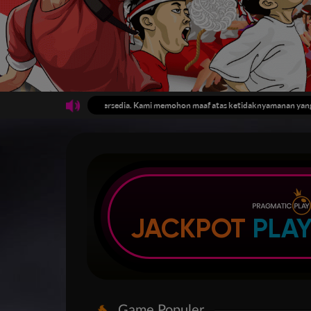
inan tidak akan tersedia. Kami memohon maaf atas ketidaknyamanan yang mungkin di
JACKPOT
PLA
Game Populer