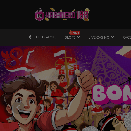
HOT GAMES
SLOTS
LIVE CASINO
RAC