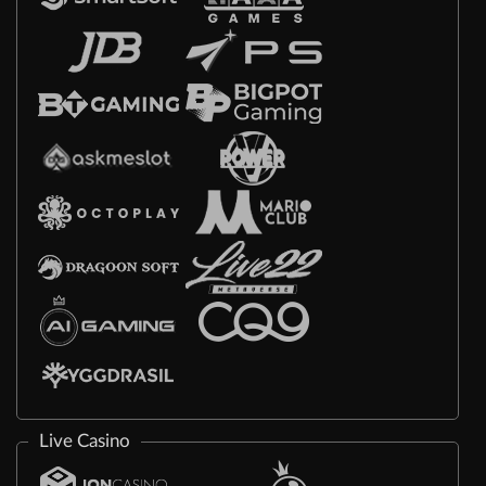
Live Casino