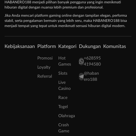
HABANERO188 menjadi pilihan banyak pengguna yang ingin menikmati
hiburan digital dengan nuansa lebih premium dan profesional.
Jika Anda mencari platform gaming online dengan tampilan elegan, performa
stabil, serta pengalaman bermain yang lebih seru, maka HABANERO188 bisa
menjadi tempat yang tepat untuk menikmati sensasi hiburan digital modern.
Kebijaksanaan
Platform
Kategori
Dukungan
Komunitas
Promosi
Hot
+628595
Games
4194580
Loyalty
Slots
@haban
Referral
ero188
Live
Casino
Race
Togel
Olahraga
Crash
Game